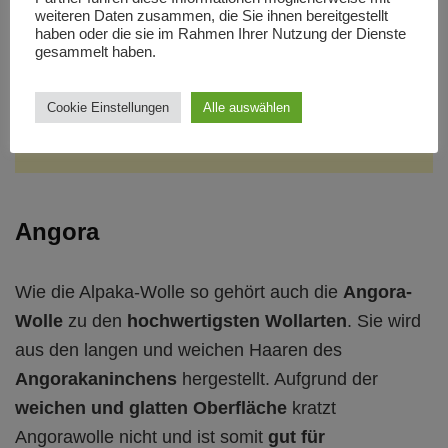
weiteren Daten zusammen, die Sie ihnen bereitgestellt
haben oder die sie im Rahmen Ihrer Nutzung der Dienste
gesammelt haben.
Cookie Einstellungen
Alle auswählen
Angora
Wie die Alpaka-Wolle so gehört auch die
Angora-
Wolle
zu den
hochwertigsten Wollarten
. Sie wird
aus den langen und weichen Haaren des
Angorakaninchens
hergestellt. Aufgrund der
weichen und glatten Oberfläche
kratzt
Angorawolle nicht und ist somit
gut für