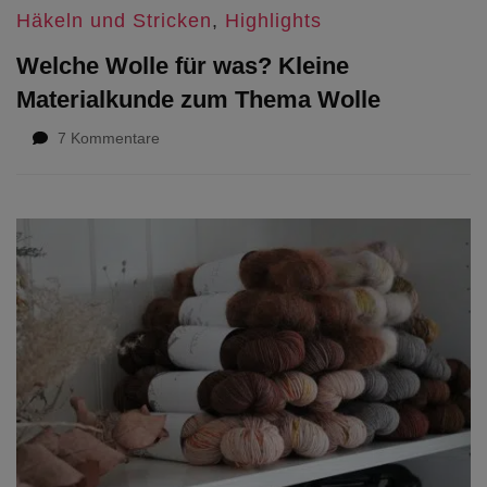
Häkeln und Stricken
,
Highlights
Welche Wolle für was? Kleine
Materialkunde zum Thema Wolle
zu
7 Kommentare
Welche
Wolle
für
was?
Kleine
Materialkunde
zum
Thema
Wolle