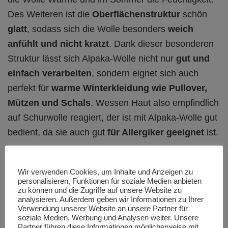
Des Weiteren ist die
Oberflächenstruktur
schön
glatt
, sodass sich die Wolle besonders
weich
anfühlt und nicht kratzt
. Dank dieser besonderen
Struktur lässt sich Alpaka-Wolle nicht nur
gut und
einfach verarbeiten
, sondern eignet sich auch
perfekt für
warme Winterkleidung wie Pullover,
Mützen und Schals
. Wessen Haut also empfindlich
auf Schurwolle reagiert, der ist mit Alpaka-Wolle gut
bedient, da sie auch gut
für Allergiker geeignet
ist.
Wir verwenden Cookies, um Inhalte und Anzeigen zu
personalisieren, Funktionen für soziale Medien anbieten
zu können und die Zugriffe auf unsere Website zu
analysieren. Außerdem geben wir Informationen zu Ihrer
Verwendung unserer Website an unsere Partner für
soziale Medien, Werbung und Analysen weiter. Unsere
Partner führen diese Informationen möglicherweise mit