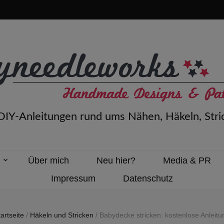
 DIY-Anleitungen rund ums Nähen, Häkeln, Stri
n
Über mich
Neu hier?
Media & PR
Impressum
Datenschutz
artseite
/
Häkeln und Stricken
/
Babydecke stricken: kostenlose Anleitu