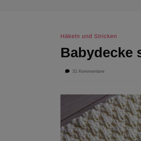
Häkeln und Stricken
Babydecke s
zu
31 Kommentare
Babydecke
stricken:
kostenlose
Anleitung