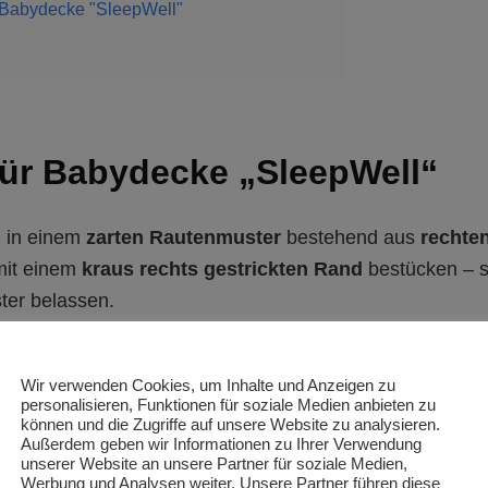
g Babydecke "SleepWell"
 für Babydecke „SleepWell“
d in einem
zarten Rautenmuster
bestehend aus
rechte
 mit einem
kraus rechts gestrickten Rand
bestücken – s
ter belassen.
Wir verwenden Cookies, um Inhalte und Anzeigen zu
personalisieren, Funktionen für soziale Medien anbieten zu
können und die Zugriffe auf unsere Website zu analysieren.
Außerdem geben wir Informationen zu Ihrer Verwendung
unserer Website an unsere Partner für soziale Medien,
Werbung und Analysen weiter. Unsere Partner führen diese