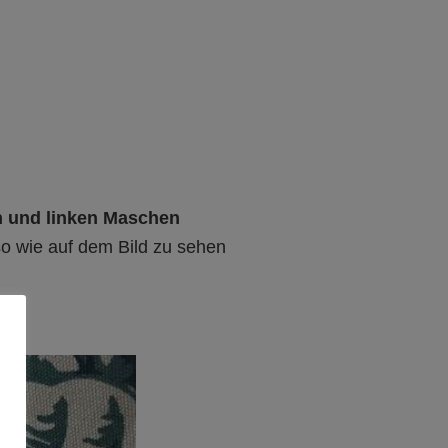
n und linken Maschen
o wie auf dem Bild zu sehen