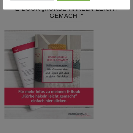
E-BOOK „KÖRBE HÄKELN LEICHT
GEMACHT“