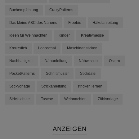
Buchempfehlung
CrazyPatterns
Das kleine ABC des Nähens
Freebie
Häkelanleitung
Ideen für Weihnachten
Kinder
Kreativmesse
Kreuzstich
Loopschal
Maschinensticken
Nachhaltigkeit
Nähanleitung
Nähwissen
Ostern
PocketPatterns
Schnittmuster
Stickdatei
Stickvorlage
Strickanleitung
stricken lernen
Strickschule
Tasche
Weihnachten
Zählvorlage
ANZEIGEN