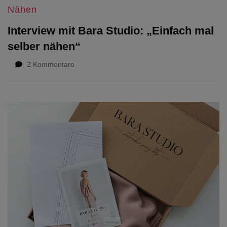
Nähen
Interview mit Bara Studio: „Einfach mal
selber nähen“
zu
2 Kommentare
Interview
mit
Bara
Studio:
„Einfach
mal
selber
nähen“