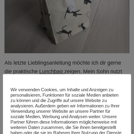
Als letzte Lieblingsanleitung möchte ich dir gerne
die praktische
Lunchbag
zeigen. Mein Sohn nutzt
sie für die Schule als Frühstücksbeutel – perfekt für
Lebensmittel, die leicht zermatschen (z. B.
Wir verwenden Cookies, um Inhalte und Anzeigen zu
personalisieren, Funktionen für soziale Medien anbieten
Bananen) oder auslaufen (z. B. Joghurt) können.
zu können und die Zugriffe auf unsere Website zu
Damit die Lunchbag lange hält und leicht zu pflegen
analysieren. Außerdem geben wir Informationen zu Ihrer
Verwendung unserer Website an unsere Partner für
ist, empfehle ich, den Innenbeutel aus Wachstuch o.
soziale Medien, Werbung und Analysen weiter. Unsere
Partner führen diese Informationen möglicherweise mit
ä. zu nähen – dann kannst du die Lunchbag einfach
weiteren Daten zusammen, die Sie ihnen bereitgestellt
mit einem feuchten Lappen auswischen.
haben oder die sie im Rahmen Ihrer Nutzung der Dienste