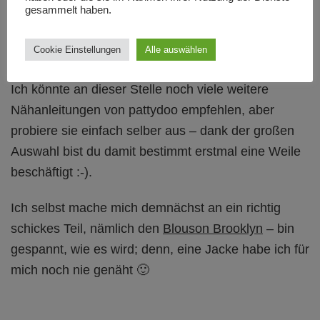
gesammelt haben.
Cookie Einstellungen
Alle auswählen
Ich könnte an dieser Stelle noch viele weitere
Nähanleitungen von pattydoo empfehlen, aber
probiere sie einfach selber aus – dank der großen
Auswahl bist du damit bestimmt erstmal eine Weile
beschäftigt :-).
Ich selbst mache mich demnächst an ein richtig
schickes Teil, nämlich den
Blouson Brooklyn
– bin
gespannt, wie es wird; denn, eine Jacke habe ich für
mich noch nie genäht 🙂