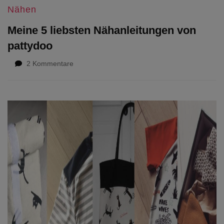
Nähen
Meine 5 liebsten Nähanleitungen von
pattydoo
zu
2 Kommentare
Meine
5
liebsten
Nähanleitungen
von
pattydoo