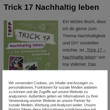
Trick 17 Nachhaltig leben
Ein letztes Buch, dass
ich dir gerne zum
Thema Nachhaltigkeit
und DIY vorstellen
möchte, ist „
Trick 17 –
Nachhaltig leben
“ von
Ina Volkmer. Das
Buch ist ebenfalls im
frechverlag in der
Wir verwenden Cookies, um Inhalte und Anzeigen zu
bereits sehr
personalisieren, Funktionen für soziale Medien anbieten
zu können und die Zugriffe auf unsere Website zu
bekannten Reihe
analysieren. Außerdem geben wir Informationen zu Ihrer
Artikel Nr.: 7726, ISBN-13:
„Trick 17“ erschienen.
Verwendung unserer Website an unsere Partner für
9783772477263, Seiten:
soziale Medien, Werbung und Analysen weiter. Unsere
Das Buch gefällt mir
Partner führen diese Informationen möglicherweise mit