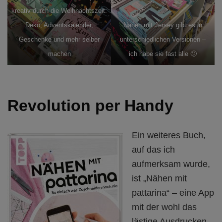
kreativ durch die Weihnachtszeit:
Deko, Adventskalender,
Nähen mit Jersey gibt es in
Geschenke und mehr selber
unterschiedlichen Versionen –
machen
ich habe sie fast alle 🙂
Revolution per Handy
Ein weiteres Buch,
auf das ich
aufmerksam wurde,
ist „Nähen mit
pattarina“ – eine App
mit der wohl das
lästige Ausdrucken