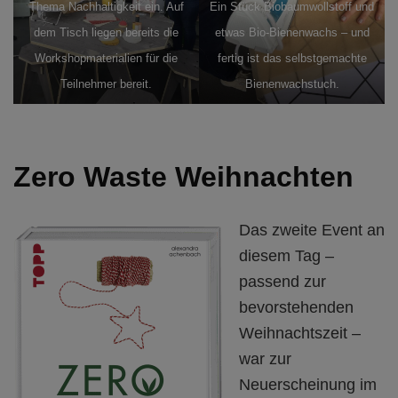
Thema Nachhaltigkeit ein. Auf
Ein Stück Biobaumwollstoff und
dem Tisch liegen bereits die
etwas Bio-Bienenwachs – und
Workshopmaterialien für die
fertig ist das selbstgemachte
Teilnehmer bereit.
Bienenwachstuch.
Zero Waste Weihnachten
Das zweite Event an
diesem Tag –
passend zur
bevorstehenden
Weihnachtszeit –
war zur
Neuerscheinung im