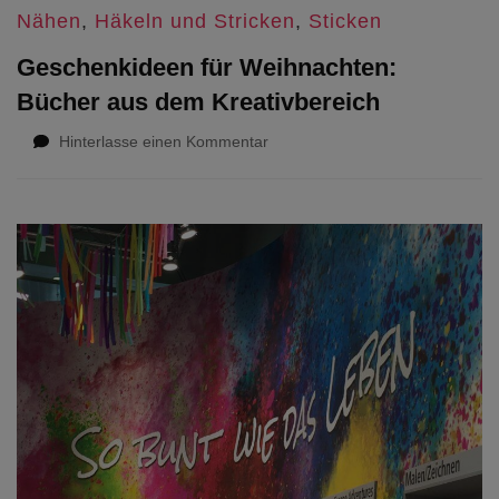
Nähen
,
Häkeln und Stricken
,
Sticken
Geschenkideen für Weihnachten:
Bücher aus dem Kreativbereich
zu
Hinterlasse einen Kommentar
Geschenkideen
für
Weihnachten:
Bücher
aus
dem
Kreativbereich