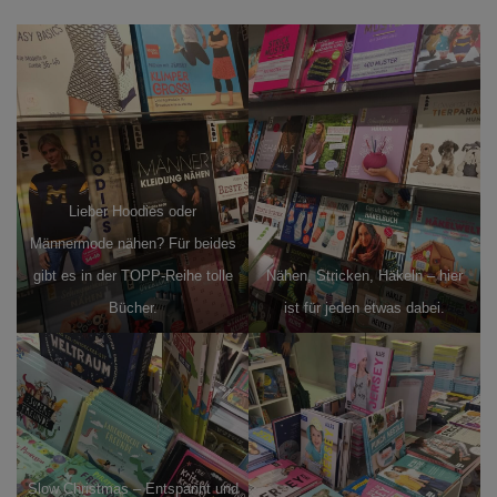
Lieber Hoodies oder
Männermode nähen? Für beides
gibt es in der TOPP-Reihe tolle
Nähen, Stricken, Häkeln – hier
Bücher.
ist für jeden etwas dabei.
Slow Christmas – Entspannt und