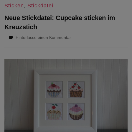
Sticken
,
Stickdatei
Neue Stickdatei: Cupcake sticken im
Kreuzstich
zu
Hinterlasse einen Kommentar
Neue
Stickdatei:
Cupcake
sticken
im
Kreuzstich