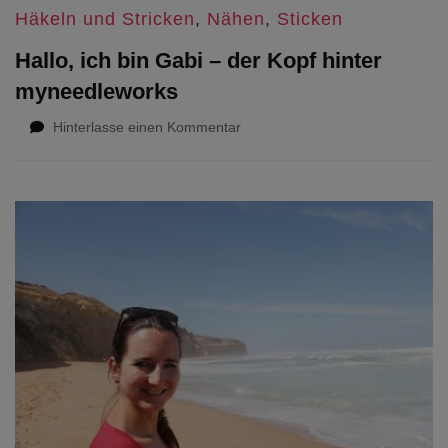
Häkeln und Stricken
,
Nähen
,
Sticken
Hallo, ich bin Gabi – der Kopf hinter
myneedleworks
zu
Hinterlasse einen Kommentar
Hallo,
ich
bin
Gabi
–
der
Kopf
hinter
myneedleworks