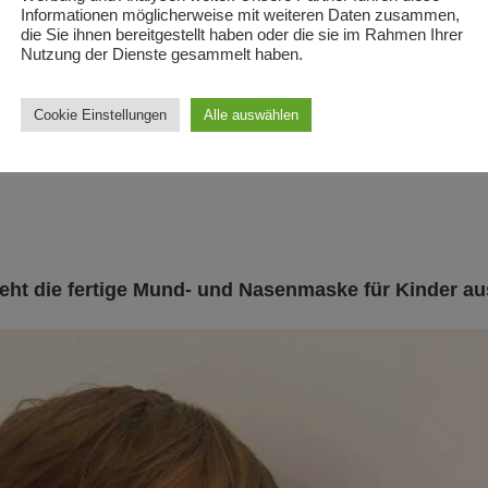
r zur Verfügung haben, kannst du natürlich auch diese,
Informationen möglicherweise mit weiteren Daten zusammen,
die Sie ihnen bereitgestellt haben oder die sie im Rahmen Ihrer
Nutzung der Dienste gesammelt haben.
n der
Nähanleitung für Erwachsene im bestehenden Blo
Cookie Einstellungen
Alle auswählen
 und Nasenmaske sind immer
farbig/orange
gekennzeichn
ieht die fertige Mund- und Nasenmaske für Kinder au