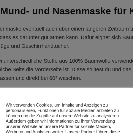
ne Mund- und Nasenmaske für 
nmaske eventuell auch über einen längeren Zeitraum tra
 sodass es darunter gut atmen kann. Dafür eignet sich Ba
züge und Geschirrhandtücher.
 unterschiedliche Stoffe aus 100% Baumwolle verwendet
che Seite die Vorderseite ist. Diese solltest du und da
fassen und direkt bei 60° waschen.
asenmaske:
Wir verwenden Cookies, um Inhalte und Anzeigen zu
 100% Baumwolle: je 17 x 15 cm (3-6 Jahre)
personalisieren, Funktionen für soziale Medien anbieten zu
können und die Zugriffe auf unsere Website zu analysieren.
fach 1-2 cm in der Breite und Länge zugeben
Außerdem geben wir Informationen zu Ihrer Verwendung
22 cm lang (kann individuell verlängert werden)
unserer Website an unsere Partner für soziale Medien,
Werbung und Analysen weiter. Unsere Partner führen diese