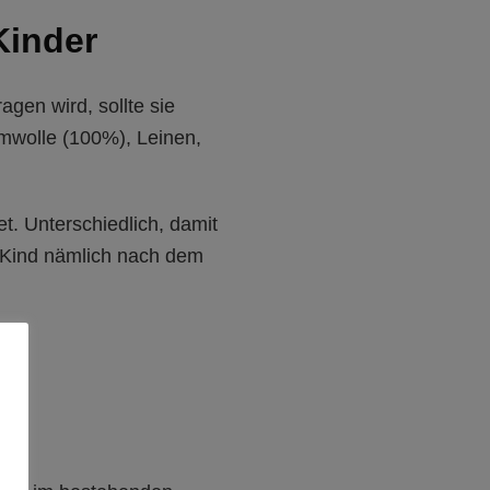
Kinder
gen wird, sollte sie
umwolle (100%), Leinen,
. Unterschiedlich, damit
s Kind nämlich nach dem