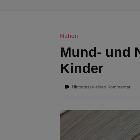
Nähen
Mund- und N
Kinder
zu
Hinterlasse einen Kommentar
Mun
und
Nas
selb
näh
für
Kind