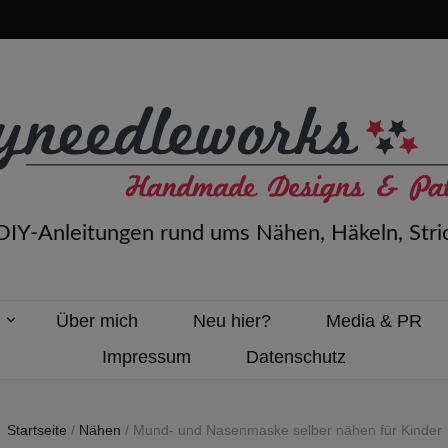
 DIY-Anleitungen rund ums Nähen, Häkeln, Stri
n
Über mich
Neu hier?
Media & PR
Impressum
Datenschutz
Startseite
/
Nähen
/
Mund- und Nasenmaske selber nähen für Kinder