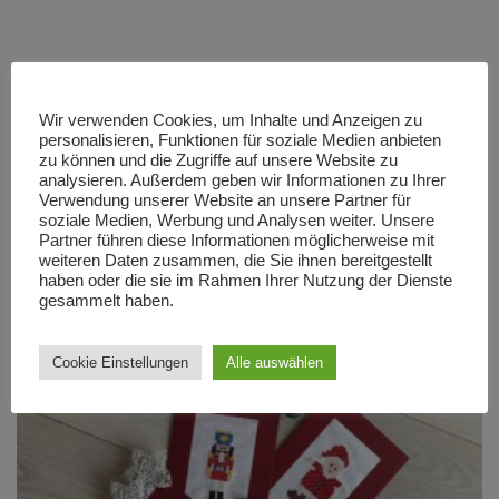
Beitragsnavigation
Vorheriger Artikel
Nächster Artikel
Wir verwenden Cookies, um Inhalte und Anzeigen zu
Anleitung im Check:
DIY-Anleitung:
personalisieren, Funktionen für soziale Medien anbieten
Applikationssset von
Weihnachtliche Deko
zu können und die Zugriffe auf unsere Website zu
analysieren. Außerdem geben wir Informationen zu Ihrer
jobolino
nähen
Verwendung unserer Website an unsere Partner für
soziale Medien, Werbung und Analysen weiter. Unsere
Partner führen diese Informationen möglicherweise mit
weiteren Daten zusammen, die Sie ihnen bereitgestellt
haben oder die sie im Rahmen Ihrer Nutzung der Dienste
Das könnte dir vielleicht auch gefallen
gesammelt haben.
Cookie Einstellungen
Alle auswählen