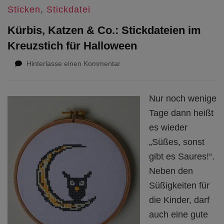
Sticken
,
Stickdatei
Kürbis, Katzen & Co.: Stickdateien im
Kreuzstich für Halloween
zu
Hinterlasse einen Kommentar
Kürbis,
Katzen
&
Nur noch wenige
Co.:
Tage dann heißt
Stickdateien
im
es wieder
Kreuzstich
„Süßes, sonst
für
gibt es Saures!“.
Halloween
Neben den
Süßigkeiten für
die Kinder, darf
auch eine gute